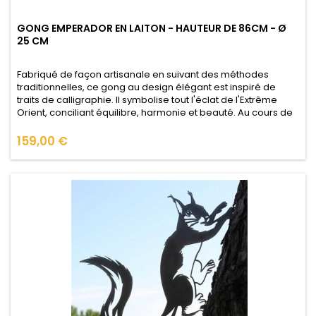
GONG EMPERADOR EN LAITON - HAUTEUR DE 86CM - Ø
25 CM
Fabriqué de façon artisanale en suivant des méthodes
traditionnelles, ce gong au design élégant est inspiré de
traits de calligraphie. Il symbolise tout l'éclat de l'Extrême
Orient, conciliant équilibre, harmonie et beauté. Au cours de
l'histoire, les gongs ont joué un rôle très important tant dans
la vie religieuse que dans la vie mondaine de diverses...
Prix
159,00 €