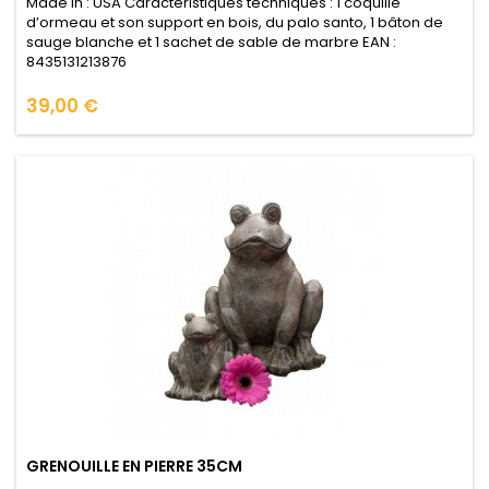
Made in : USA Caractéristiques techniques : 1 coquille
d’ormeau et son support en bois, du palo santo, 1 bâton de
sauge blanche et 1 sachet de sable de marbre EAN :
8435131213876
Prix
39,00 €
GRENOUILLE EN PIERRE 35CM