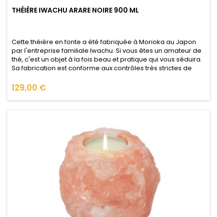
THÉIÈRE IWACHU ARARE NOIRE 900 ML
Cette théière en fonte a été fabriquée à Morioka au Japon
par l'entreprise familiale Iwachu. Si vous êtes un amateur de
thé, c'est un objet à la fois beau et pratique qui vous séduira.
Sa fabrication est conforme aux contrôles très strictes de
qualité alimentaire du Japon afin que vous puissiez l'utiliser
en toute confiance (voir le Certificat de Santé...
Prix
129,00 €