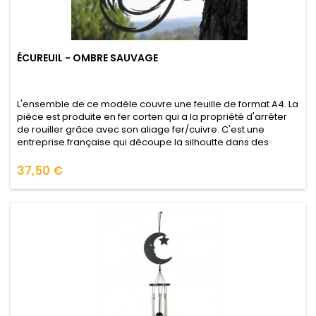
ÉCUREUIL - OMBRE SAUVAGE
L'ensemble de ce modèle couvre une feuille de format A4. La
pièce est produite en fer corten qui a la propriété d'arrêter
de rouiller grâce avec son aliage fer/cuivre. C'est une
entreprise française qui découpe la silhoutte dans des
plaques de fer de 4mm d'épaisseur. Nos silhouettes se
clouent dans les arbres ou branches, dans les murs (avec
Prix
37,50 €
cheville),...