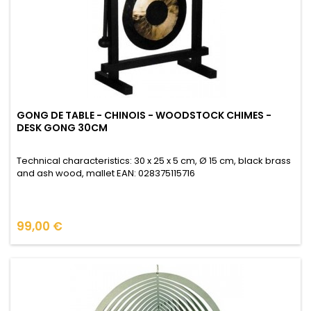
GONG DE TABLE - CHINOIS - WOODSTOCK CHIMES -
DESK GONG 30CM
Technical characteristics: 30 x 25 x 5 cm, Ø 15 cm, black brass
and ash wood, mallet EAN: 028375115716
Prix
99,00 €