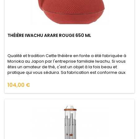
THÉIÈRE IWACHU ARARE ROUGE 650 ML
Qualité et tradition Cette théière en fonte a été fabriquée à
Morioka au Japon par l'entreprise familiale Iwachu. Si vous
êtes un amateur de thé, c'est un objet à la fois beau et
pratique qui vous séduira. Sa fabrication est conforme aux
contrôles très strictes de qualité alimentaire du Japon afin
que vous puissiez l'utiliser en toute confiance (voir le...
Prix
104,00 €