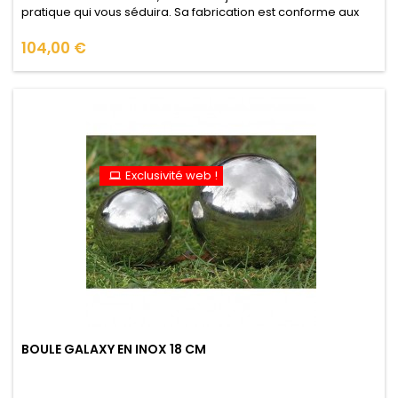
pratique qui vous séduira. Sa fabrication est conforme aux
contrôles très strictes de qualité alimentaire du Japon afin
que vous puissiez l'utiliser en toute confiance (voir le...
Prix
104,00 €
Exclusivité web !
BOULE GALAXY EN INOX 18 CM