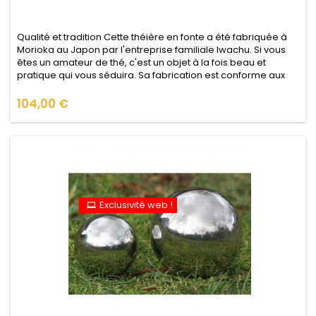
Qualité et tradition Cette théière en fonte a été fabriquée à
Morioka au Japon par l'entreprise familiale Iwachu. Si vous
êtes un amateur de thé, c'est un objet à la fois beau et
pratique qui vous séduira. Sa fabrication est conforme aux
contrôles très strictes de qualité alimentaire du Japon afin
que vous puissiez l'utiliser en toute confiance (voir le...
Prix
104,00 €
Exclusivité web !