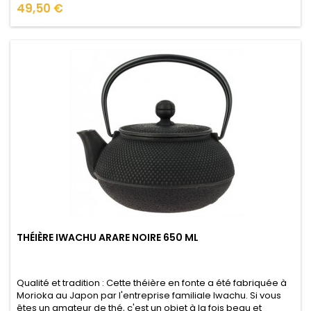
Prix
49,50 €
THÉIÈRE IWACHU ARARE NOIRE 650 ML
Qualité et tradition : Cette théière en fonte a été fabriquée à
Morioka au Japon par l'entreprise familiale Iwachu. Si vous
êtes un amateur de thé, c'est un objet à la fois beau et