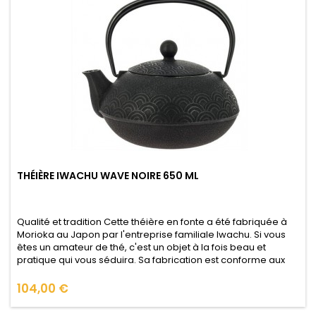
THÉIÈRE IWACHU WAVE NOIRE 650 ML
Qualité et tradition Cette théière en fonte a été fabriquée à
Morioka au Japon par l'entreprise familiale Iwachu. Si vous
êtes un amateur de thé, c'est un objet à la fois beau et
pratique qui vous séduira. Sa fabrication est conforme aux
contrôles très strictes de qualité alimentaire du Japon afin
que vous puissiez l'utiliser en toute confiance (voir le...
Prix
104,00 €