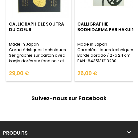
CALLIGRAPHIE LE SOUTRA
CALLIGRAPHIE
DU COEUR
BODHIDARMA PAR HAKUIN
Made in Japan
Made in Japan
Caractéristiques techniques :
Caractéristiques techniques :
Sérigraphie sur carton avec
Borde dorado / 27 x 24 cm
kanjis dorés sur fond noir et
EAN : 8435131213280
liseré doré. 27 x 24 cm. EAN :
8435131214514
Prix
29,00 €
Prix
26,00 €
Suivez-nous sur Facebook

PRODUITS